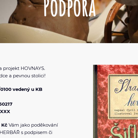
Podpora
na projekt HOVNAYS.
ce a pevnou stolici!
/0100 vedený u KB
60217
PXXX
- Kč
Vám jako poděkování
HERBÁŘ s podpisem či