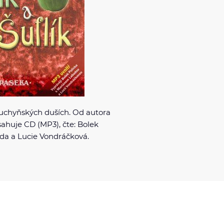
uchyňských duších. Od autora
ahuje CD (MP3), čte: Bolek
da a Lucie Vondráčková.