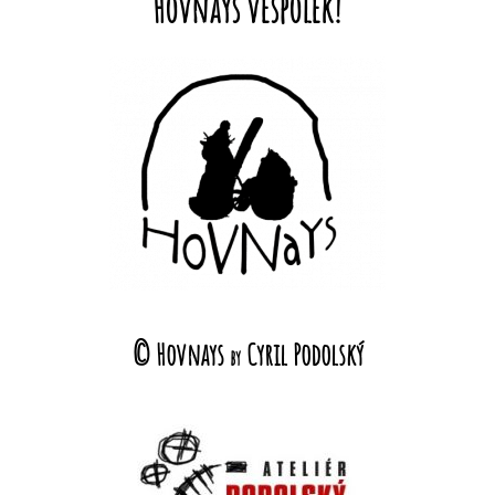
Hovnays vespolek!
© Hovnays
Cyril Podolský
by