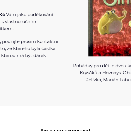
 Kč
Vám jako poděkování
 s vlastnoručním
ítkem.
, použijte prosím kontaktní
čtu, ze kterého byla částka
a kterou má být dárek
Pohádky pro děti o dvou k
Krysáků a Hovnays. Obs
Polívka, Marián Labu