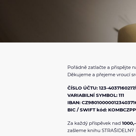
Pořádně zatlačte a přispějte 
Děkujeme a přejeme vroucí srd
ČÍSLO ÚČTU: 123-4037160217
VARIABILNÍ SYMBOL: 111
IBAN: CZ98010000012340371
BIC / SWIFT kód: KOMBCZP
Za každý příspěvek nad
1000,
zašleme knihu STRAŠIDELNÝ 